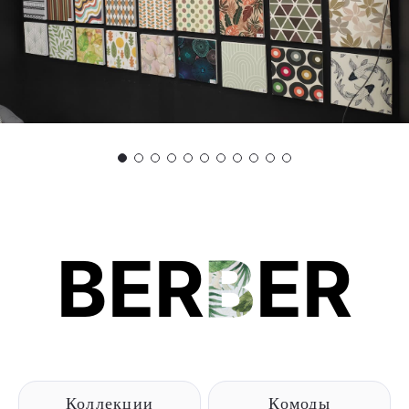
BER
B
ER
Коллекции
Комоды