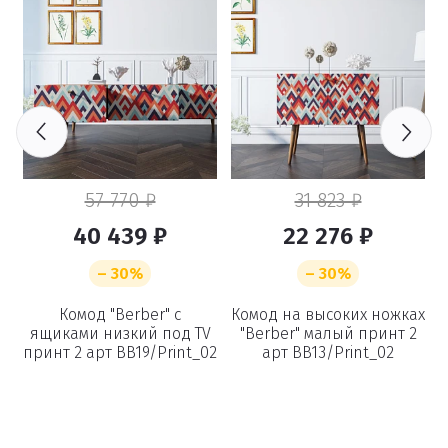
57 770 ₽
31 823 ₽
40 439 ₽
22 276 ₽
– 30%
– 30%
ах
Комод "Berber" с
Комод на высоких ножках
ящиками низкий под TV
"Berber" малый принт 2
принт 2 арт BB19/Print_02
арт BB13/Print_02