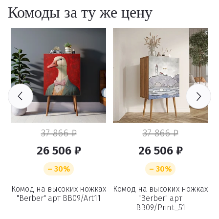
Комоды за ту же цену
37 866 ₽
37 866 ₽
26 506 ₽
26 506 ₽
– 30%
– 30%
ах
Комод на высоких ножках
Комод на высоких ножках
К
"Berber" арт BB09/Art11
"Berber" арт
BB09/Print_51