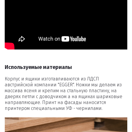
Удаление
товаров
Вы точно хотите удалить
товар из корзины?
Используемые материалы
Удалить
Корпус и ящики изготавливаются из ЛДСП
австрийской компании "EGGER". Ножки мы делаем из
массива ясеня и крепим на стальную пластину, на
дверях петли с доводчиком а на ящиках шариковые
направляющие. Принт на фасады наносится
принтером специальными УФ - чернилами.