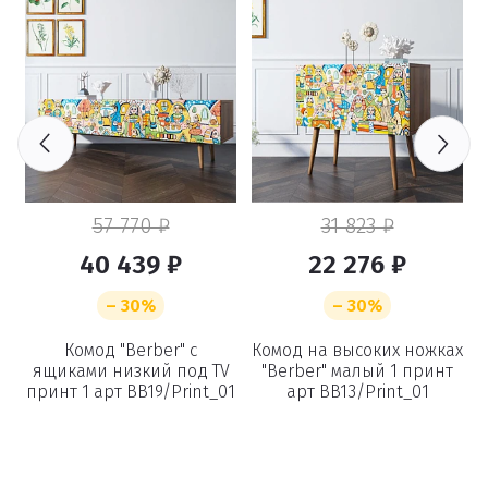
57 770 ₽
31 823 ₽
40 439 ₽
22 276 ₽
– 30%
– 30%
Комод "Berber" с
Комод на высоких ножках
ящиками низкий под TV
"Berber" малый 1 принт
1
принт 1 арт BB19/Print_01
арт BB13/Print_01