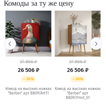
Комоды за ту же цену
37 866 ₽
37 866 ₽
26 506 ₽
26 506 ₽
– 30%
– 30%
ах
Комод на высоких ножках
Комод на высоких ножках
К
"Berber" арт BB09/Art11
"Berber" арт
BB09/Print_51