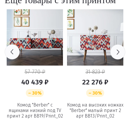
Еще товары с этим принтом
57 770 ₽
31 823 ₽
40 439 ₽
22 276 ₽
– 30%
– 30%
ах
Комод "Berber" с
Комод на высоких ножках
ящиками низкий под TV
"Berber" малый принт 2
принт 2 арт BB19/Print_02
арт BB13/Print_02