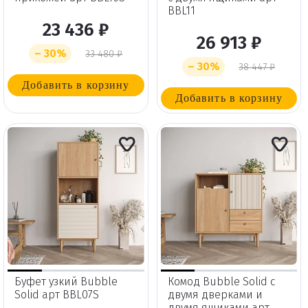
BBL11
товар из корзины?
23 436 ₽
26 913 ₽
– 30%
33 480 ₽
– 30%
38 447 ₽
Удалить
Добавить в корзину
Добавить в корзину
Буфет узкий Bubble
Комод Bubble Solid с
Solid арт BBL07S
двумя дверками и
двумя ящиками арт