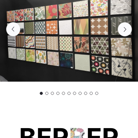
BER
B
ER