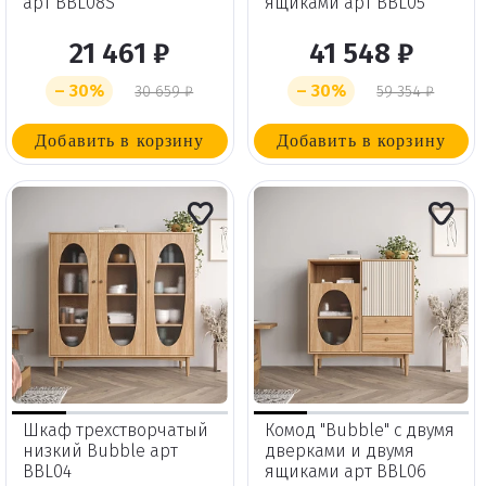
арт BBL08S
ящиками арт BBL05
21 461 ₽
41 548 ₽
– 30%
– 30%
30 659 ₽
59 354 ₽
Добавить в корзину
Добавить в корзину
Шкаф трехстворчатый
Комод "Bubble" с двумя
низкий Bubble арт
дверками и двумя
BBL04
ящиками арт BBL06