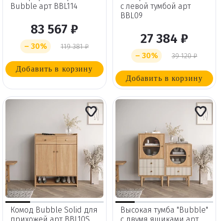
Bubble арт BBL114
с левой тумбой арт
BBL09
83 567 ₽
27 384 ₽
– 30%
119 381 ₽
– 30%
39 120 ₽
Добавить в корзину
Добавить в корзину
Удаление
товаров
Комод Bubble Solid для
Высокая тумба "Bubble"
Вы точно хотите удалить
прихожей арт BBL10S
с двумя ящиками арт