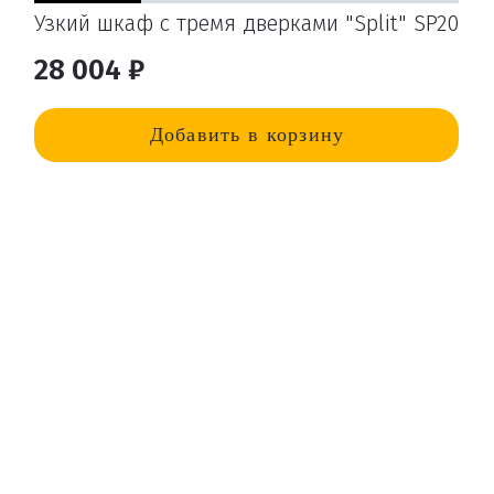
Узкий шкаф с тремя дверками "Split" SP20
28 004 ₽
Добавить в корзину
Удаление товаров
Вы точно хотите удалить товар из корзины?