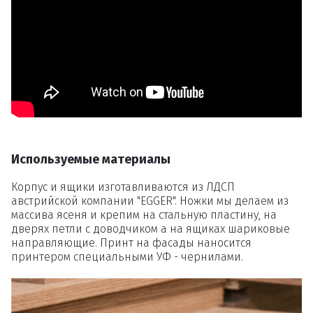
Удаление
товаров
Вы точно хотите удалить
товар из корзины?
Используемые материалы
Удалить
Корпус и ящики изготавливаются из ЛДСП
австрийской компании "EGGER". Ножки мы делаем из
массива ясеня и крепим на стальную пластину, на
дверях петли с доводчиком а на ящиках шариковые
направляющие. Принт на фасады наносится
принтером специальными УФ - чернилами.