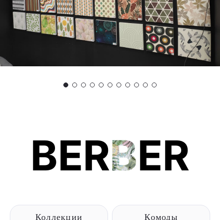
BER
B
ER
Коллекции
Комоды