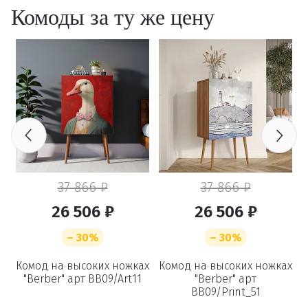
Комоды за ту же цену
37 866 ₽
37 866 ₽
26 506 ₽
26 506 ₽
– 30%
– 30%
ах
Комод на высоких ножках
Комод на высоких ножках
К
"Berber" арт BB09/Art11
"Berber" арт
BB09/Print_51