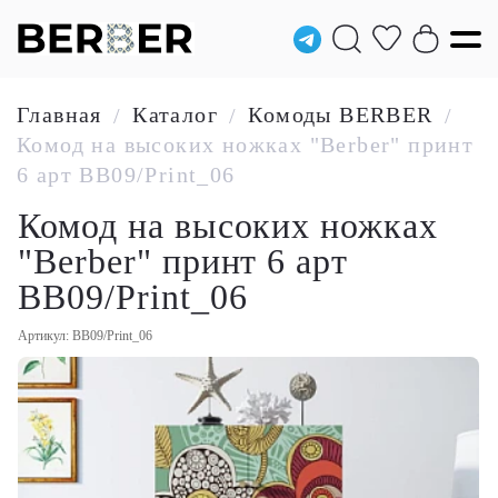
Главная
Каталог
Комоды BERBER
/
/
/
Комод на высоких ножках "Berber" принт
6 арт BB09/Print_06
Комод на высоких ножках
"Berber" принт 6 арт
BB09/Print_06
Артикул: BB09/Print_06