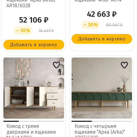
AR18/6028
42 663 ₽
52 106 ₽
Удаление
– 30%
60 947 ₽
– 30%
74 437 ₽
товаров
Добавить в корзину
Добавить в корзину
Вы точно хотите удалить
товар из корзины?
Удалить
Комод с тремя
Комод с четырьмя
дверками и ящиками
ящиками "Арка (Arka)"