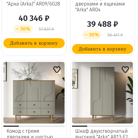
"Арка (Arka)" AR09/6028
дверками и ящиками
"Arka" AR04
40 346 ₽
39 488 ₽
– 30%
57 637 ₽
– 30%
56 411 ₽
Добавить в корзину
Добавить в корзину
Комод с тремя
Шкаф двухстворчатый
дверками и шестью
высокий "Arka" AR13-F2