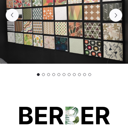
BER
B
ER