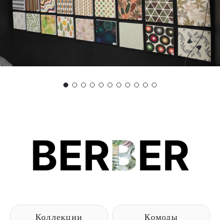
BER
B
ER
Коллекции
Комоды