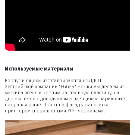
Удаление
товаров
Вы точно хотите удалить
товар из корзины?
Используемые материалы
Удалить
Корпус и ящики изготавливаются из ЛДСП
австрийской компании "EGGER". Ножки мы делаем из
массива ясеня и крепим на стальную пластину, на
дверях петли с доводчиком а на ящиках шариковые
направляющие. Принт на фасады наносится
принтером специальными УФ - чернилами.