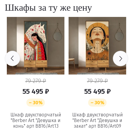
Шкафы за ту же цену
79 279 ₽
79 279 ₽
55 495 ₽
55 495 ₽
– 30%
– 30%
с
Шкаф двухстворчатый
Шкаф двухстворчатый
e
"Berber Art "Девушка и
"Berber Art "Девушка и
конь" арт BB16/Art13
закат" арт BB16/Art09