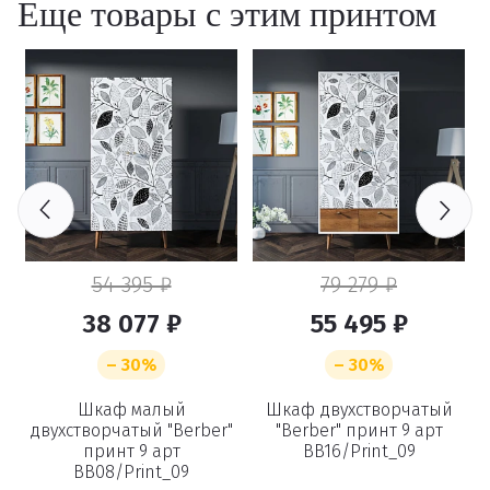
Еще товары с этим принтом
54 395 ₽
79 279 ₽
38 077 ₽
55 495 ₽
– 30%
– 30%
Шкаф малый
Шкаф двухстворчатый
двухстворчатый "Berber"
"Berber" принт 9 арт
принт 9 арт
BB16/Print_09
BB08/Print_09