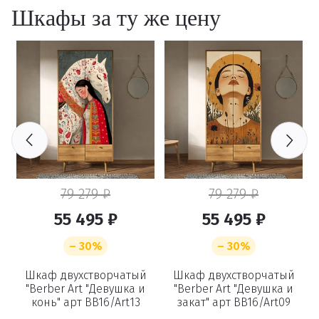
Шкафы за ту же цену
79 279 ₽
79 279 ₽
55 495 ₽
55 495 ₽
– 30%
– 30%
с
Шкаф двухстворчатый
Шкаф двухстворчатый
e
"Berber Art "Девушка и
"Berber Art "Девушка и
конь" арт BB16/Art13
закат" арт BB16/Art09