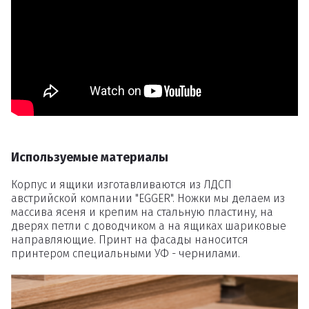
Удаление
товаров
Вы точно хотите удалить
товар из корзины?
Используемые материалы
Удалить
Корпус и ящики изготавливаются из ЛДСП
австрийской компании "EGGER". Ножки мы делаем из
массива ясеня и крепим на стальную пластину, на
дверях петли с доводчиком а на ящиках шариковые
направляющие. Принт на фасады наносится
принтером специальными УФ - чернилами.