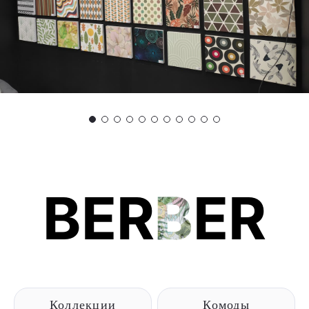
BER
B
ER
Коллекции
Комоды