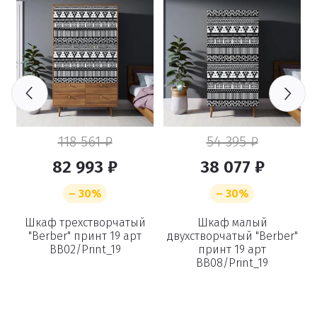
118 561 ₽
54 395 ₽
82 993 ₽
38 077 ₽
– 30%
– 30%
Шкаф трехстворчатый
Шкаф малый
"Berber" принт 19 арт
двухстворчатый "Berber"
BB02/Print_19
принт 19 арт
BB08/Print_19