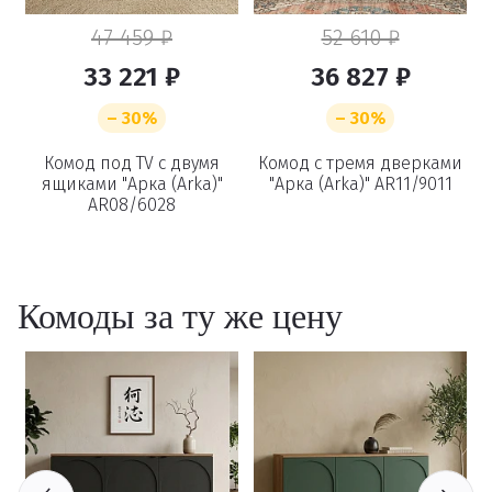
47 459 ₽
52 610 ₽
33 221 ₽
36 827 ₽
– 30%
– 30%
Удаление
а
Комод под TV с двумя
Комод с тремя дверками
ящиками "Арка (Arka)"
"Арка (Arka)" AR11/9011
AR08/6028
товаров
Вы точно хотите удалить
Комоды за ту же цену
товар из корзины?
Удалить