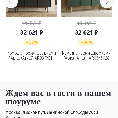
46 601 ₽
46 601 ₽
32 621 ₽
32 621 ₽
– 30%
– 30%
и
Комод с тремя дверками
Комод с тремя дверками
"Арка (Arka)" AR03/9011
"Арка (Arka)" AR03/6028
Ждем вас в гости
в нашем
шоуруме
Москва, Дисконт ул. Ленинской Слободы 26с8
Roomer