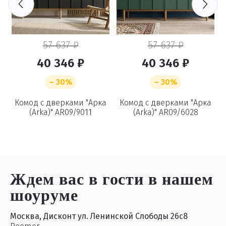
57 637 ₽
57 637 ₽
40 346 ₽
40 346 ₽
– 30%
– 30%
"
Комод с дверками "Арка
Комод с дверками "Арка
(Arka)" AR09/9011
(Arka)" AR09/6028
Ждем вас в гости
в нашем
шоуруме
Москва, Дисконт ул. Ленинской Слободы 26с8