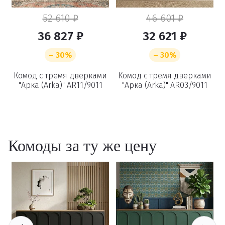
52 610 ₽
46 601 ₽
36 827 ₽
32 621 ₽
– 30%
– 30%
Удаление
и
Комод с тремя дверками
Комод с тремя дверками
а
"Арка (Arka)" AR11/9011
"Арка (Arka)" AR03/9011
товаров
Вы точно хотите удалить
Комоды за ту же цену
товар из корзины?
Удалить