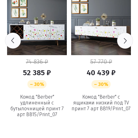
74 836 ₽
57 770 ₽
52 385 ₽
40 439 ₽
– 30%
– 30%
ах
Комод "Berber"
Комод "Berber" с
К
удлиненный с
ящиками низкий под TV
бутылочницей принт 7
принт 7 арт BB19/Print_07
арт BB15/Print_07