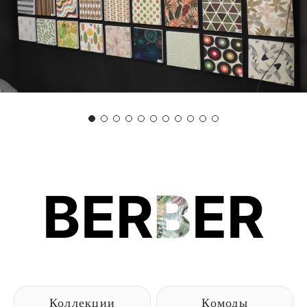
BER
B
ER
Коллекции
Комоды