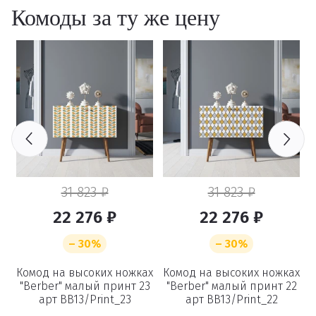
Комоды за ту же цену
31 823 ₽
31 823 ₽
22 276 ₽
22 276 ₽
– 30%
– 30%
ах
Комод на высоких ножках
Комод на высоких ножках
К
6
"Berber" малый принт 23
"Berber" малый принт 22
арт BB13/Print_23
арт BB13/Print_22