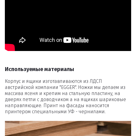
Удаление
товаров
Вы точно хотите удалить
товар из корзины?
Используемые материалы
Удалить
Корпус и ящики изготавливаются из ЛДСП
австрийской компании "EGGER". Ножки мы делаем из
массива ясеня и крепим на стальную пластину, на
дверях петли с доводчиком а на ящиках шариковые
направляющие. Принт на фасады наносится
принтером специальными УФ - чернилами.