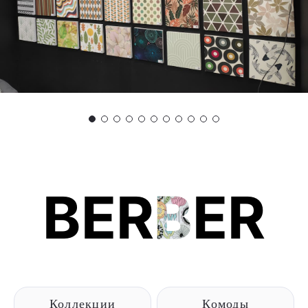
BER
B
ER
Коллекции
Комоды