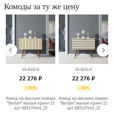
Комоды за ту же цену
31 823 ₽
31 823 ₽
22 276 ₽
22 276 ₽
– 30%
– 30%
ах
Комод на высоких ножках
Комод на высоких ножках
К
6
"Berber" малый принт 23
"Berber" малый принт 22
арт BB13/Print_23
арт BB13/Print_22