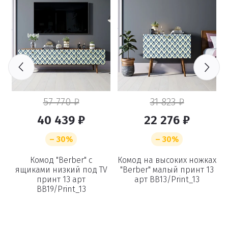
57 770 ₽
31 823 ₽
40 439 ₽
22 276 ₽
– 30%
– 30%
ах
Комод "Berber" с
Комод на высоких ножках
ящиками низкий под TV
"Berber" малый принт 13
принт 13 арт
арт BB13/Print_13
BB19/Print_13