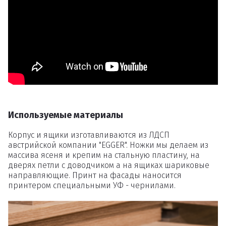
Удаление
товаров
Вы точно хотите удалить
товар из корзины?
Используемые материалы
Удалить
Корпус и ящики изготавливаются из ЛДСП
австрийской компании "EGGER". Ножки мы делаем из
массива ясеня и крепим на стальную пластину, на
дверях петли с доводчиком а на ящиках шариковые
направляющие. Принт на фасады наносится
принтером специальными УФ - чернилами.