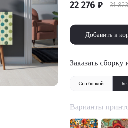
22 276 ₽
31 823
Добавить в ко
Заказать сборку 
Со сборкой
Бе
Варианты принт