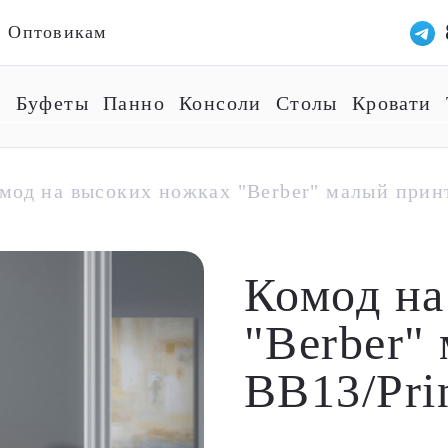
Оптовикам
ы
Буфеты
Панно
Консоли
Столы
Кровати
мод на высоких ножках "Berber" малый принт
Комод на
"Berber"
BB13/Pri