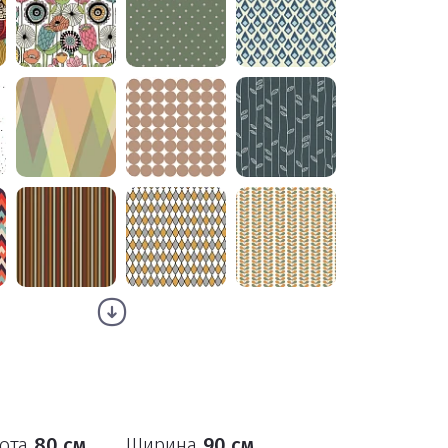
ота
80 см
Ширина
90 см