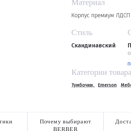
Материал
Корпус премиум ЛДСП 
Стиль
Скандинавский
П
о
П
Категории товар
Тумбочки,
Emerson
Мебе
тики
Почему выбирают
Доста
BERBER