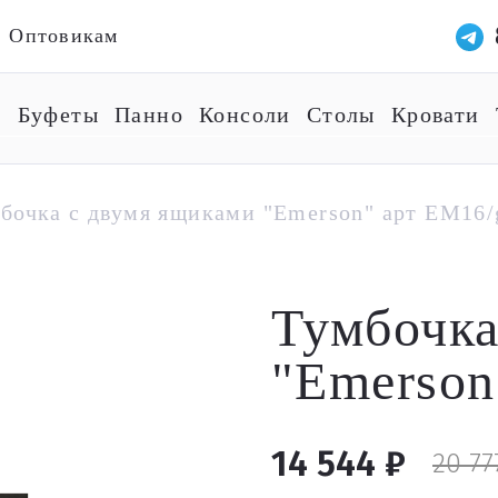
Оптовикам
ы
Буфеты
Панно
Консоли
Столы
Кровати
бочка с двумя ящиками "Emerson" арт EM16/
Тумбочка
"Emerson
14 544 ₽
20 77