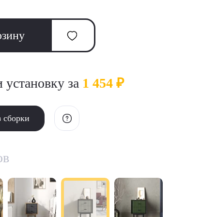
рзину
и установку за
1 454 ₽
з сборки
ов