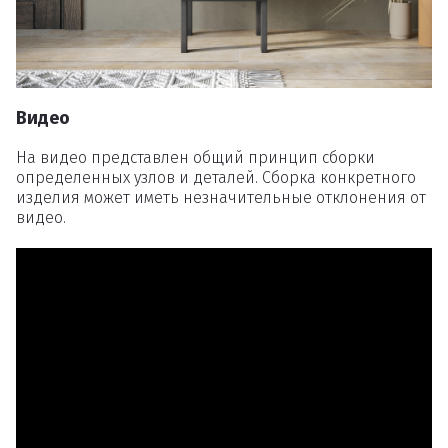
Вы точно хотите удалить
товар из корзины?
Видео
Удалить
На видео представлен общий принцип сборки
определенных узлов и деталей. Сборка конкретного
изделия может иметь незначительные отклонения от
видео.