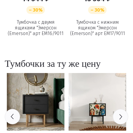
– 30%
– 30%
а
Тумбочка с двумя
Тумбочка с нижним
Т
ящиками "Эмерсон
ящиком "Эмерсон
(Emerson)" арт EM16/9011
(Emerson)" арт EM17/9011
Тумбочки за ту же цену