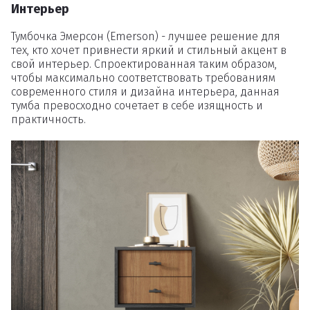
Интерьер
Тумбочка Эмерсон (Emerson) - лучшее решение для
тех, кто хочет привнести яркий и стильный акцент в
свой интерьер. Спроектированная таким образом,
чтобы максимально соответствовать требованиям
современного стиля и дизайна интерьера, данная
тумба превосходно сочетает в себе изящность и
практичность.
Удаление
товаров