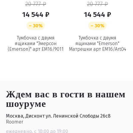
20 777 ₽
20 777 ₽
14 544 ₽
14 544 ₽
– 30%
– 30%
Тумбочка с двумя
Тумбочка с двумя
т
ящиками "Эмерсон
ящиками "Emerson"
(Emerson)" арт EM16/9011
Матрешки арт EM16/Art04
Ждем вас в гости
в нашем
шоуруме
Москва, Дисконт ул. Ленинской Слободы 26с8
Roomer
ежедневно, с 10:00 до 19:00