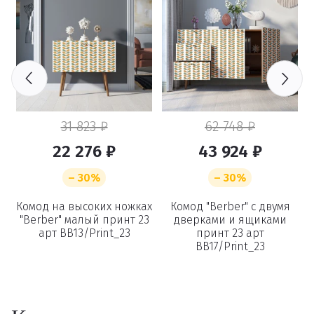
31 823 ₽
62 748 ₽
22 276 ₽
43 924 ₽
– 30%
– 30%
"
Комод на высоких ножках
Комод "Berber" с двумя
"Berber" малый принт 23
дверками и ящиками
арт BB13/Print_23
принт 23 арт
BB17/Print_23