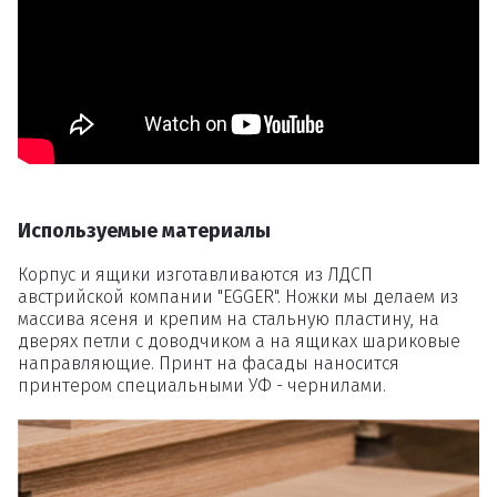
Удаление
товаров
Вы точно хотите удалить
товар из корзины?
Используемые материалы
Корпус и ящики изготавливаются из ЛДСП
Удалить
австрийской компании "EGGER". Ножки мы делаем из
массива ясеня и крепим на стальную пластину, на
дверях петли с доводчиком а на ящиках шариковые
направляющие. Принт на фасады наносится
принтером специальными УФ - чернилами.