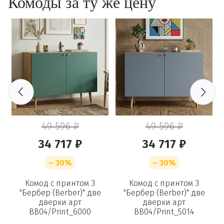
Комоды за ту же цену
49 596 ₽
49 596 ₽
34 717 ₽
34 717 ₽
– 30%
– 30%
Комод с принтом 3
Комод с принтом 3
т
"Бербер (Berber)" две
"Бербер (Berber)" две
дверки арт
дверки арт
BB04/Print_6000
BB04/Print_5014