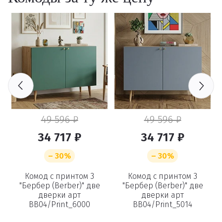
49 596 ₽
49 596 ₽
34 717 ₽
34 717 ₽
– 30%
– 30%
Комод с принтом 3
Комод с принтом 3
т
"Бербер (Berber)" две
"Бербер (Berber)" две
дверки арт
дверки арт
BB04/Print_6000
BB04/Print_5014