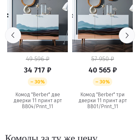
49 596 ₽
57 950 ₽
34 717 ₽
40 565 ₽
– 30%
– 30%
Комод "Berber" две
Комод "Berber" три
дверки 11 принт арт
дверки 11 принт арт
11
BB04/Print_11
BB01/Print_11
п
Комоды за ту же цену