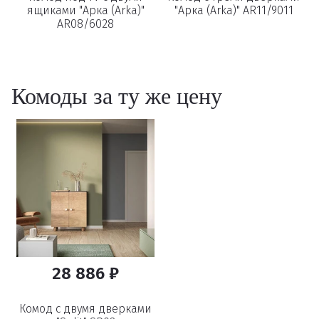
ящиками "Арка (Arka)"
"Арка (Arka)" AR11/9011
AR08/6028
Удаление
товаров
Комоды за ту же цену
Вы точно хотите удалить
товар из корзины?
Удалить
28 886 ₽
Комод с двумя дверками