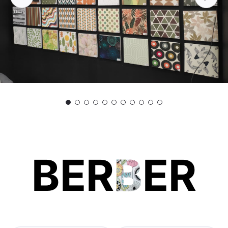
BER
B
ER