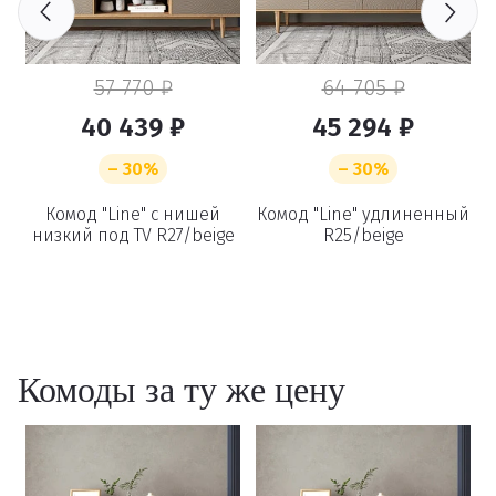
57 770 ₽
64 705 ₽
40 439 ₽
45 294 ₽
– 30%
– 30%
Удаление
Комод "Line" с нишей
Комод "Line" удлиненный
низкий под TV R27/beige
R25/beige
товаров
Вы точно хотите удалить
товар из корзины?
Комоды за ту же цену
Удалить