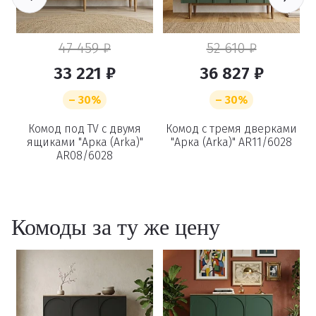
47 459 ₽
52 610 ₽
33 221 ₽
36 827 ₽
– 30%
– 30%
Удаление
и
Комод под TV с двумя
Комод с тремя дверками
"
ящиками "Арка (Arka)"
"Арка (Arka)" AR11/6028
AR08/6028
товаров
Вы точно хотите удалить
Комоды за ту же цену
товар из корзины?
Удалить