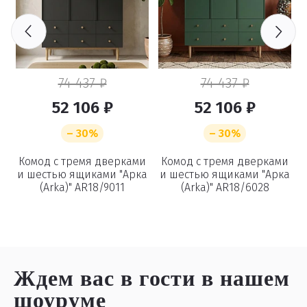
74 437 ₽
74 437 ₽
52 106 ₽
52 106 ₽
– 30%
– 30%
и
Комод с тремя дверками
Комод с тремя дверками
"
и шестью ящиками "Арка
и шестью ящиками "Арка
(Arka)" AR18/9011
(Arka)" AR18/6028
Ждем вас в гости
в нашем
шоуруме