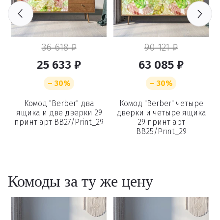
36 618 ₽
90 121 ₽
25 633 ₽
63 085 ₽
– 30%
– 30%
й
Комод "Berber" два
Комод "Berber" четыре
ящика и две дверки 29
дверки и четыре ящика
принт арт BB27/Print_29
29 принт арт
BB25/Print_29
Комоды за ту же цену