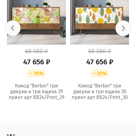
68 080 ₽
68 080 ₽
47 656 ₽
47 656 ₽
– 30%
– 30%
Комод "Berber" три
Комод "Berber" три
дверки и три ящика 29
дверки и три ящика 30
5
принт арт BB24/Print_29
принт арт BB24/Print_30