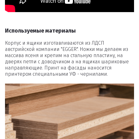
товаров
Используемые материалы
Вы точно хотите удалить
товар из корзины?
Корпус и ящики изготавливаются из ЛДСП
австрийской компании "EGGER". Ножки мы делаем из
массива ясеня и крепим на стальную пластину, на
дверях петли с доводчиком а на ящиках шариковые
Удалить
направляющие. Принт на фасады наносится
принтером специальными УФ - чернилами.