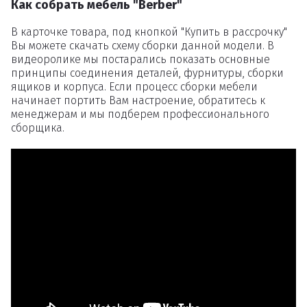
Как собрать мебель "Berber"
В карточке товара, под кнопкой "Купить в рассрочку"
Вы можете скачать схему сборки данной модели. В
видеоролике мы постарались показать основные
принципы соединения деталей, фурнитуры, сборки
ящиков и корпуса. Если процесс сборки мебели
начинает портить Вам настроение, обратитесь к
менеджерам и мы подберем профессионального
сборщика.
Удаление