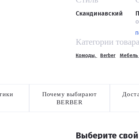
Скандинавский
П
о
П
Категории товар
Комоды,
Berber
Мебель 
тики
Почему выбирают
Доста
BERBER
Выберите свой