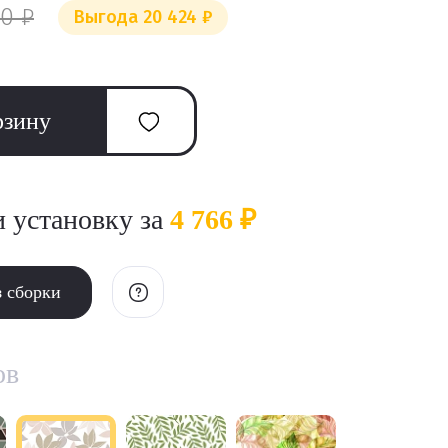
0 ₽
Выгода 20 424 ₽
рзину
и установку за
4 766 ₽
з сборки
ов