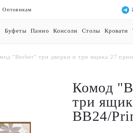
Оптовикам
ы
Буфеты
Панно
Консоли
Столы
Кровати
мод "Berber" три дверки и три ящика 27 прин
Комод "B
три ящик
BB24/Pri