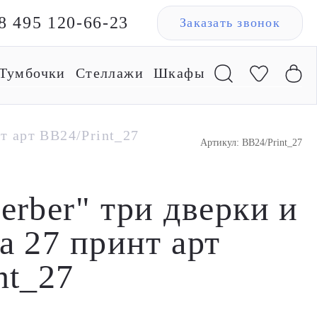
8 495 120-66-23
Заказать звонок
Тумбочки
Стеллажи
Шкафы
т арт BB24/Print_27
Артикул: BB24/Print_27
erber" три дверки и
а 27 принт арт
nt_27