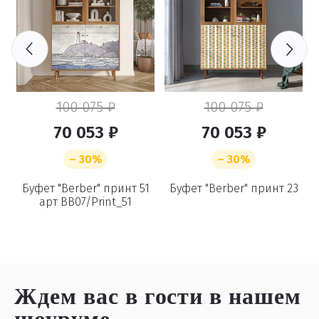
100 075 ₽
100 075 ₽
70 053 ₽
70 053 ₽
– 30%
– 30%
6
Буфет "Berber" принт 51
Буфет "Berber" принт 23
арт BB07/Print_51
Ждем вас в гости
в нашем
шоуруме