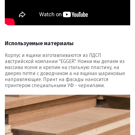
товаров
Вы точно хотите удалить
товар из корзины?
Используемые материалы
Корпус и ящики изготавливаются из ЛДСП
Удалить
австрийской компании "EGGER". Ножки мы делаем из
массива ясеня и крепим на стальную пластину, на
дверях петли с доводчиком а на ящиках шариковые
направляющие. Принт на фасады наносится
принтером специальными УФ - чернилами.