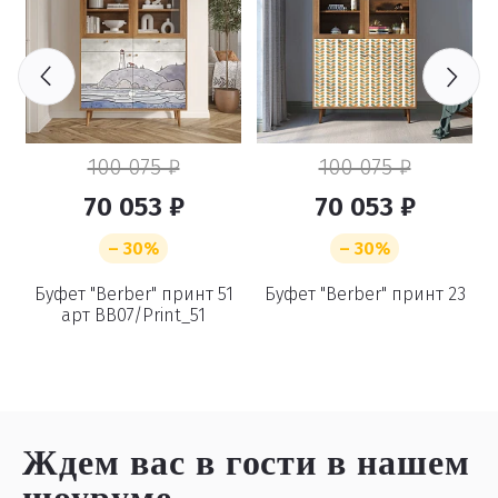
100 075 ₽
100 075 ₽
70 053 ₽
70 053 ₽
– 30%
– 30%
6
Буфет "Berber" принт 51
Буфет "Berber" принт 23
арт BB07/Print_51
Ждем вас в гости
в нашем
шоуруме