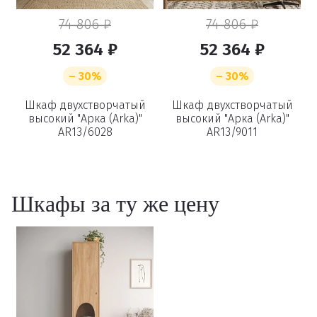
74 806 ₽
74 806 ₽
52 364 ₽
52 364 ₽
и
– 30%
– 30%
Удаление
Шкаф двухстворчатый
Шкаф двухстворчатый
высокий "Арка (Arka)"
высокий "Арка (Arka)"
AR13/6028
AR13/9011
товаров
Вы точно хотите удалить
Шкафы за ту же цену
товар из корзины?
Удалить