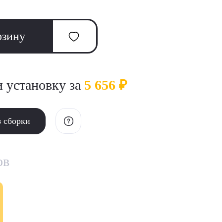
рзину
и установку за
5 656 ₽
з сборки
ов