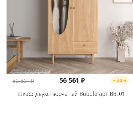
56 561 ₽
80 801 ₽
– 30%
Шкаф двухстворчатый Bubble арт BBL01