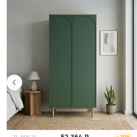
– 30%