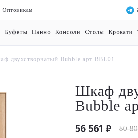
Оптовикам
ы
Буфеты
Панно
Консоли
Столы
Кровати
аф двухстворчатый Bubble арт BBL01
Шкаф дв
Bubble а
56 561 ₽
80 80