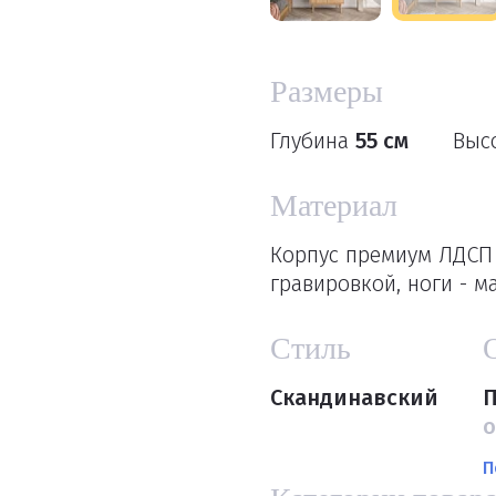
Размеры
Глубина
55 см
Выс
Материал
Корпус премиум ЛДСП
гравировкой, ноги - м
Стиль
Скандинавский
П
о
П