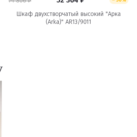
52 364 ₽
74 806 ₽
Шкаф двухстворчатый высокий "Арка
Удалить
(Arka)" AR13/9011
у