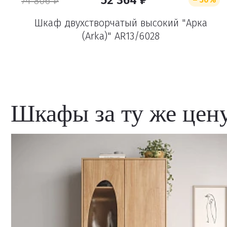
52 364 ₽
74 806 ₽
Шкаф двухстворчатый высокий "Арка
(Arka)" AR13/6028
Шкафы за ту же цен