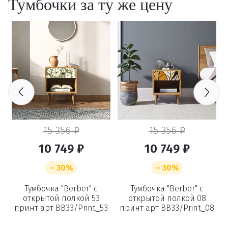
Тумбочки за ту же цену
15 356 ₽
15 356 ₽
10 749 ₽
10 749 ₽
– 30%
– 30%
Тумбочка "Berber" с
Тумбочка "Berber" с
открытой полкой 53
открытой полкой 08
6
принт арт BB33/Print_53
принт арт BB33/Print_08