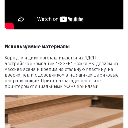
Удаление
товаров
Вы точно хотите удалить
товар из корзины?
Используемые материалы
Корпус и ящики изготавливаются из ЛДСП
австрийской компании "EGGER". Ножки мы делаем из
массива ясеня и крепим на стальную пластину, на
Удалить
дверях петли с доводчиком а на ящиках шариковые
направляющие. Принт на фасады наносится
принтером специальными УФ - чернилами.