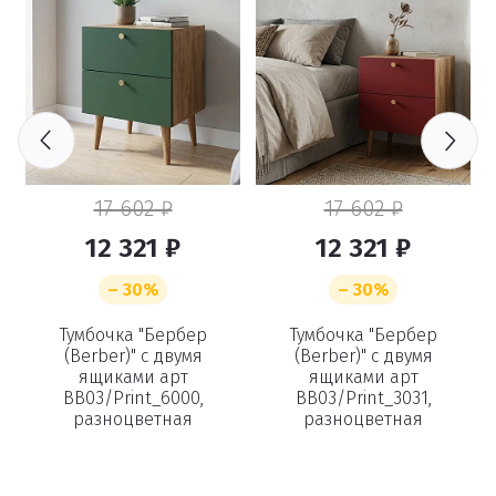
17 602 ₽
17 602 ₽
12 321 ₽
12 321 ₽
– 30%
– 30%
я
Тумбочка "Бербер
Тумбочка "Бербер
(Berber)" с двумя
(Berber)" с двумя
ящиками арт
ящиками арт
BB03/Print_6000,
BB03/Print_3031,
разноцветная
разноцветная