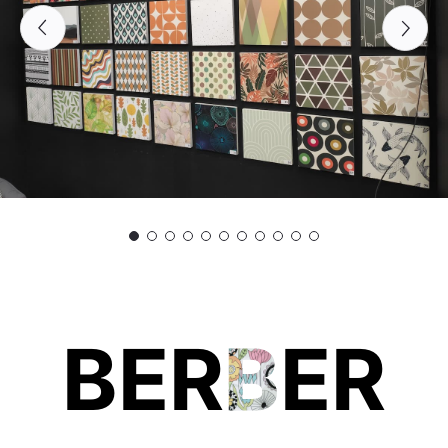
BER
B
ER