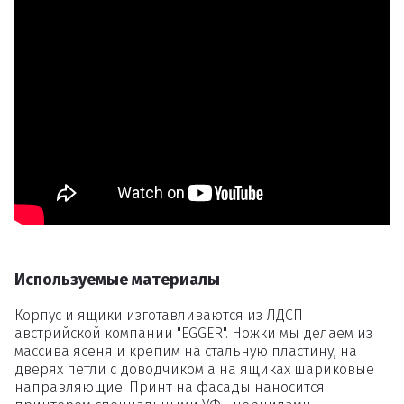
Удаление
товаров
Вы точно хотите удалить
товар из корзины?
Удалить
Используемые материалы
Корпус и ящики изготавливаются из ЛДСП
австрийской компании "EGGER". Ножки мы делаем из
массива ясеня и крепим на стальную пластину, на
дверях петли с доводчиком а на ящиках шариковые
направляющие. Принт на фасады наносится