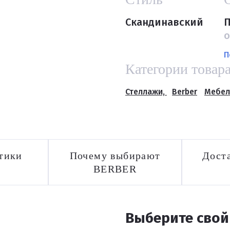
Скандинавский
П
о
П
Категории товар
Стеллажи,
Berber
Мебел
тики
Почему выбирают
Доста
BERBER
Выберите свой