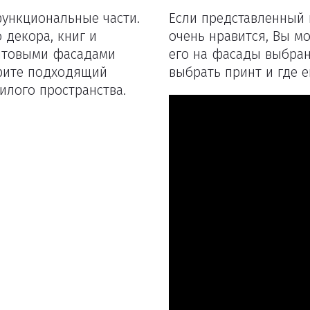
функциональные части.
Если представленный 
 декора, книг и
очень нравится, Вы м
интовыми фасадами
его на фасады выбран
ерите подходящий
выбрать принт и где е
илого пространства.
Удаление товаров
Вы точно хотите удалить товар из корзины?