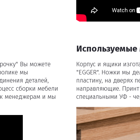
Удалить
Используемые
срочку" Вы можете
Корпус и ящики изгот
оролике мы
"EGGER". Ножки мы де
динения деталей,
пластину, на дверях 
оцесс сборки мебели
направляющие. Принт
ь к менеджерам и мы
специальными УФ - че