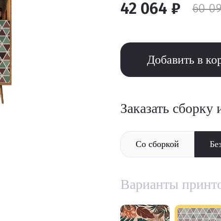
42 064 ₽
60 09
Добавить в ко
Заказать сборку 
Со сборкой
Бе
Варианты принт