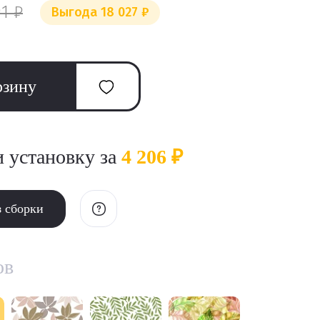
1 ₽
Выгода 18 027 ₽
рзину
и установку за
4 206 ₽
з сборки
ов