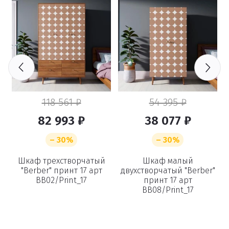
118 561 ₽
54 395 ₽
82 993 ₽
38 077 ₽
– 30%
– 30%
Шкаф трехстворчатый
Шкаф малый
"Berber" принт 17 арт
двухстворчатый "Berber"
BB02/Print_17
принт 17 арт
BB08/Print_17