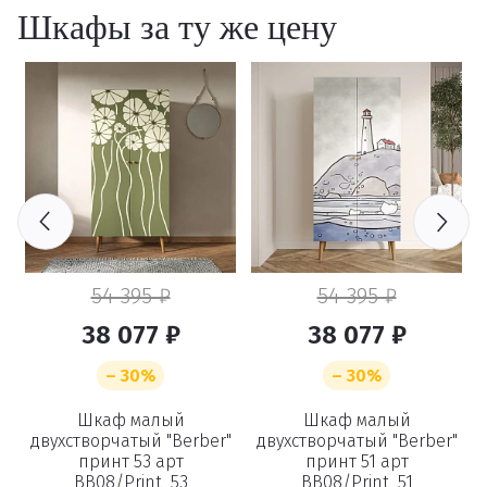
Шкафы за ту же цену
54 395 ₽
54 395 ₽
38 077 ₽
38 077 ₽
– 30%
– 30%
Шкаф малый
Шкаф малый
"
двухстворчатый "Berber"
двухстворчатый "Berber"
принт 53 арт
принт 51 арт
BB08/Print_53
BB08/Print_51