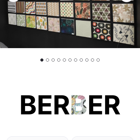
BER
B
ER