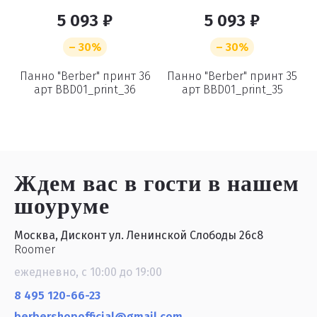
5 093 ₽
5 093 ₽
– 30%
– 30%
9
Панно "Berber" принт 36
Панно "Berber" принт 35
арт BBD01_print_36
арт BBD01_print_35
Ждем вас в гости
в нашем
шоуруме
Москва, Дисконт ул. Ленинской Слободы 26с8
Roomer
ежедневно, с 10:00 до 19:00
8 495 120-66-23
berbershopofficial@gmail.com