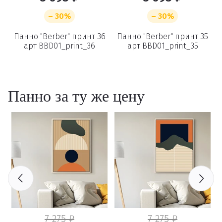
– 30%
– 30%
9
Панно "Berber" принт 36
Панно "Berber" принт 35
арт BBD01_print_36
арт BBD01_print_35
Удаление
товаров
Панно за ту же цену
Вы точно хотите удалить
товар из корзины?
Удалить
7 275 ₽
7 275 ₽