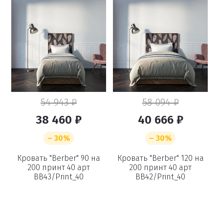
54 943 ₽
58 094 ₽
38 460 ₽
40 666 ₽
Удаление
– 30%
– 30%
товаров
Кровать "Berber" 90 на
Кровать "Berber" 120 на
200 принт 40 арт
200 принт 40 арт
BB43/Print_40
BB42/Print_40
Вы точно хотите удалить
товар из корзины?