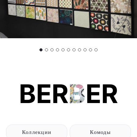
BER
B
ER
Коллекции
Комоды