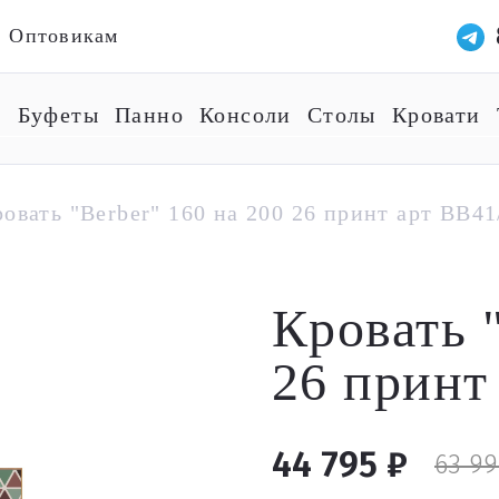
Оптовикам
ы
Буфеты
Панно
Консоли
Столы
Кровати
овать "Berber" 160 на 200 26 принт арт BB41
Кровать 
26 принт
44 795 ₽
63 99