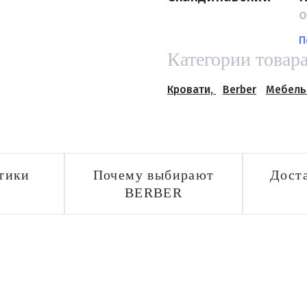
о
П
Категории товар
Кровати,
Berber
Мебель
тики
Почему выбирают
Доста
BERBER