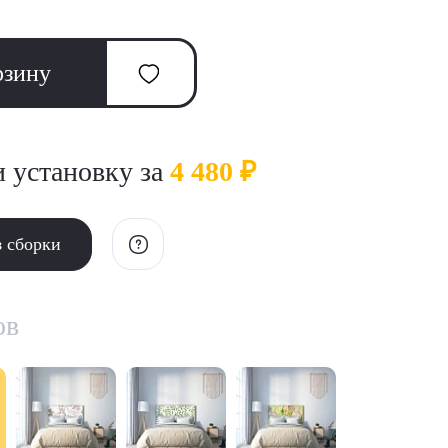
рзину
и установку за
4 480 ₽
з сборки
ов