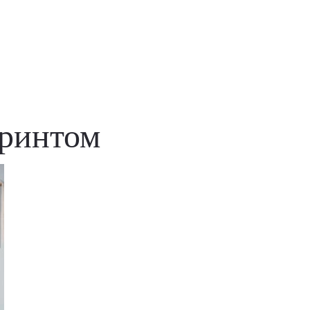
принтом
Удаление товаров
Вы точно хотите удалить товар из корзины?