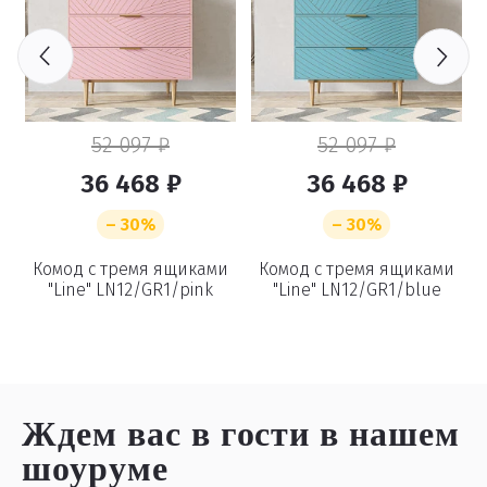
52 097 ₽
52 097 ₽
36 468 ₽
36 468 ₽
– 30%
– 30%
и
Комод с тремя ящиками
Комод с тремя ящиками
"Line" LN12/GR1/pink
"Line" LN12/GR1/blue
Ждем вас в гости
в нашем
шоуруме