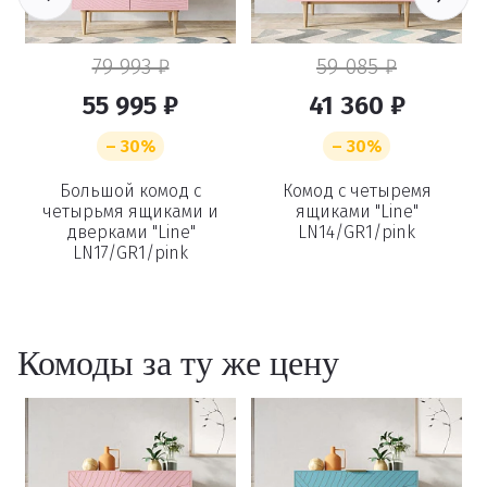
79 993 ₽
59 085 ₽
55 995 ₽
41 360 ₽
– 30%
– 30%
Удаление
и
Большой комод с
Комод с четыремя
четырьмя ящиками и
ящиками "Line"
дверками "Line"
LN14/GR1/pink
товаров
LN17/GR1/pink
Вы точно хотите удалить
товар из корзины?
Комоды за ту же цену
Удалить