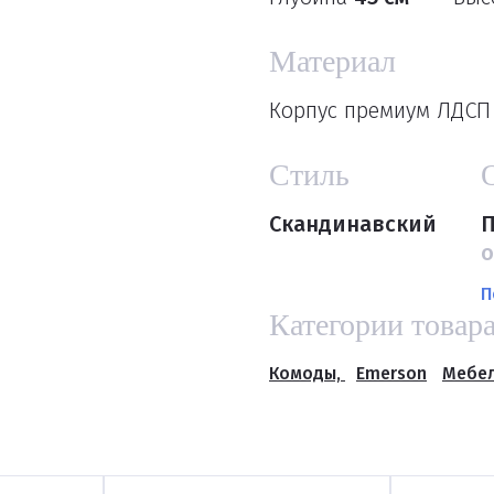
Материал
Корпус премиум ЛДСП 
Стиль
Скандинавский
П
о
П
Категории товар
Комоды,
Emerson
Мебел