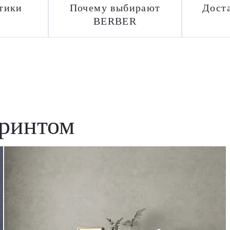
тики
Почему выбирают
Доста
BERBER
принтом
Удаление товаров
Вы точно хотите удалить товар из корзины?