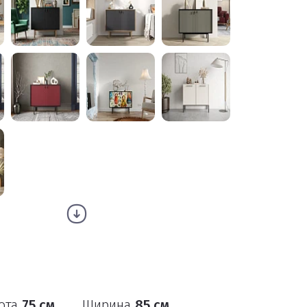
ота
75 см
Ширина
85 см