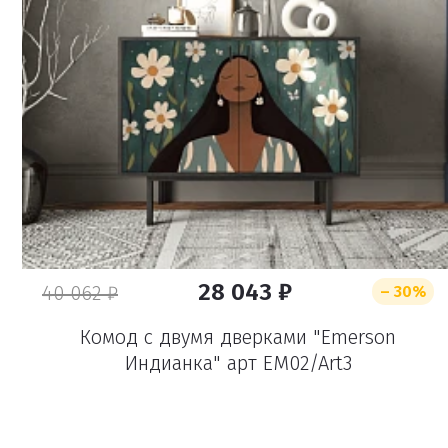
28 043 ₽
40 062 ₽
– 30%
Комод с двумя дверками "Emerson
Индианка" арт EM02/Art3