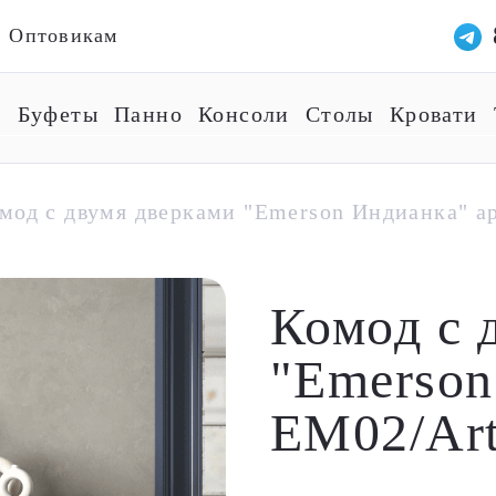
Оптовикам
ы
Буфеты
Панно
Консоли
Столы
Кровати
мод с двумя дверками "Emerson Индианка" а
Комод с 
"Emerson
EM02/Ar