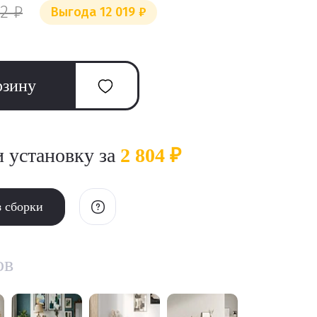
2 ₽
Выгода 12 019 ₽
рзину
и установку за
2 804 ₽
з сборки
ов