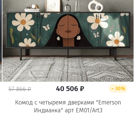
Удалить
40 506 ₽
57 866 ₽
– 30%
Комод с четыремя дверками "Emerson
Индианка" арт EM01/Art3