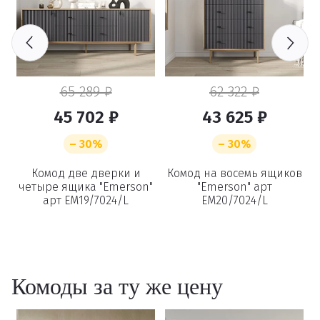
65 289 ₽
62 322 ₽
45 702 ₽
43 625 ₽
– 30%
– 30%
Комод две дверки и
Комод на восемь ящиков
т
четыре ящика "Emerson"
"Emerson" арт
арт EM19/7024/L
EM20/7024/L
Комоды за ту же цену