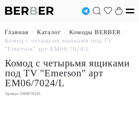
Главная
Каталог
Комоды BERBER
/
/
/
Комод с четырьмя ящиками под TV
"Emerson" арт EM06/7024/L
Комод с четырьмя ящиками
под TV "Emerson" арт
EM06/7024/L
Артикул: EM06/7024/L