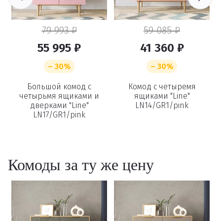
79 993 ₽
59 085 ₽
55 995 ₽
41 360 ₽
– 30%
– 30%
и
Большой комод с
Комод с четыремя
Удаление
четырьмя ящиками и
ящиками "Line"
дверками "Line"
LN14/GR1/pink
товаров
LN17/GR1/pink
Вы точно хотите удалить
Комоды за ту же цену
товар из корзины?
Удалить