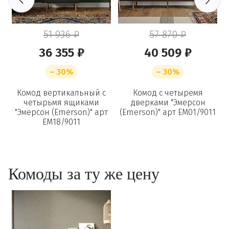
51 936 ₽
57 870 ₽
36 355 ₽
40 509 ₽
– 30%
– 30%
Комод вертикальный с
Удаление
Комод с четыремя
четырьмя ящиками
дверками "Эмерсон
"Эмерсон (Emerson)" арт
(Emerson)" арт EM01/9011
товаров
EM18/9011
Вы точно хотите удалить
Комоды за ту же цену
товар из корзины?
Удалить