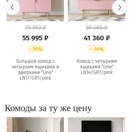
79 993 ₽
59 085 ₽
55 995 ₽
41 360 ₽
– 30%
– 30%
Удаление
и
Большой комод с
Комод с четыремя
четырьмя ящиками и
ящиками "Line"
товаров
дверками "Line"
LN14/GR1/pink
LN17/GR1/pink
Вы точно хотите удалить
товар из корзины?
Комоды за ту же цену
Удалить