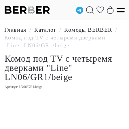
Главная
Каталог
Комоды BERBER
/
/
/
Комод под TV с четыремя дверками
"Line" LN06/GR1/beige
Комод под TV с четыремя
дверками "Line"
LN06/GR1/beige
Артикул: LN06/GR1/beige