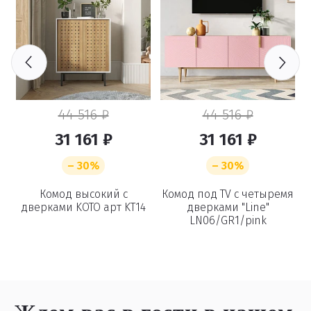
44 516 ₽
44 516 ₽
31 161 ₽
31 161 ₽
– 30%
– 30%
я
Комод высокий с
Комод под TV с четыремя
дверками KOTO арт KT14
дверками "Line"
LN06/GR1/pink