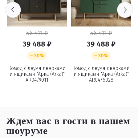
56 411 ₽
56 411 ₽
39 488 ₽
39 488 ₽
– 30%
– 30%
в
Комод с двумя дверками
Комод с двумя дверками
и ящиками "Арка (Arka)"
и ящиками "Арка (Arka)"
AR04/9011
AR04/6028
Ждем вас в гости
в нашем
шоуруме