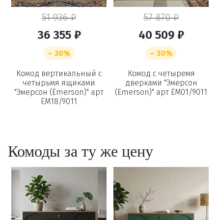
51 936 ₽
57 870 ₽
36 355 ₽
40 509 ₽
– 30%
– 30%
Комод вертикальный с
Комод с четыремя
Удаление
четырьмя ящиками
дверками "Эмерсон
"Эмерсон (Emerson)" арт
(Emerson)" арт EM01/9011
EM18/9011
товаров
Вы точно хотите удалить
Комоды за ту же цену
товар из корзины?
Удалить