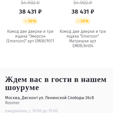
54 902 ₽
54 902 ₽
38 431 ₽
38 431 ₽
– 30%
– 30%
и
Комод две дверки и три
Комод две дверки и три
ящика "Эмерсон
ящика "Emerson"
(Emerson)" арт EM08/9011
Матрешки арт
EM08/Art04
Ждем вас в гости
в нашем
шоуруме
Москва, Дисконт ул. Ленинской Слободы 26с8
Roomer
ежедневно, с 10:00 до 19:00