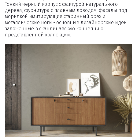
Тонкий черный корпус с фактурой натурального
Вы точно хотите удалить
дерева, фурнитура с плавным доводом, фасады под
морилкой имитирующие старинный орех и
товар из корзины?
металлические ноги - основные дизайнерские идеи
заложенные в скандинавскую концепцию
представленной коллекции.
Удалить