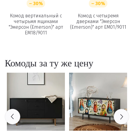
– 30%
– 30%
Комод вертикальный с
Комод с четыремя
четырьмя ящиками
дверками "Эмерсон
"Эмерсон (Emerson)" арт
(Emerson)" арт EM01/9011
EM18/9011
Комоды за ту же цену