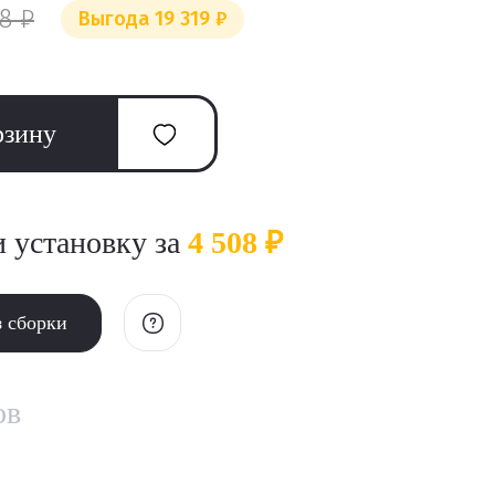
8 ₽
Выгода 19 319 ₽
рзину
и установку за
4 508 ₽
з сборки
ов