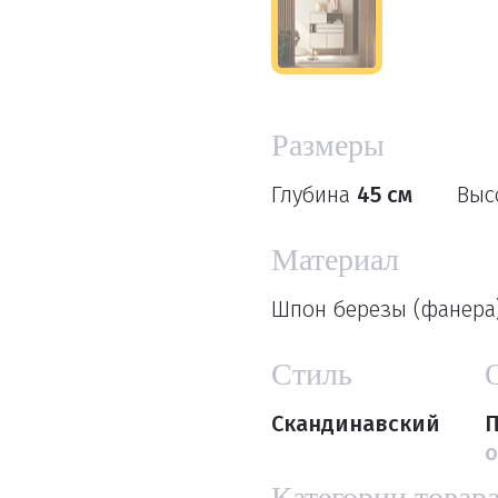
Размеры
Глубина
45 см
Выс
Материал
Шпон березы (фанера
Стиль
Скандинавский
П
о
Категории товар