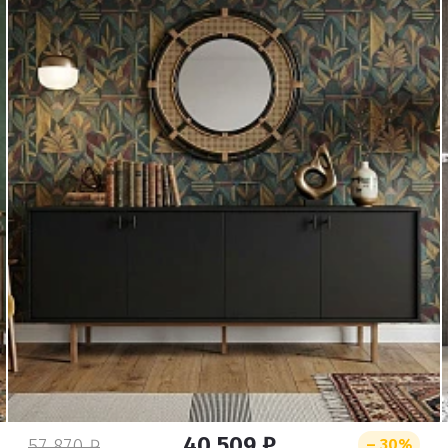
Удаление товаров
Вы точно хотите удалить товар из корзины?
40 509 ₽
57 870 ₽
– 30%