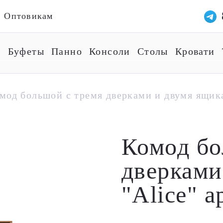
Оптовикам
ы
Буфеты
Панно
Консоли
Столы
Кровати
мод большой с тремя дверками и двумя ящик
Комод бо
дверками
"Alice" 