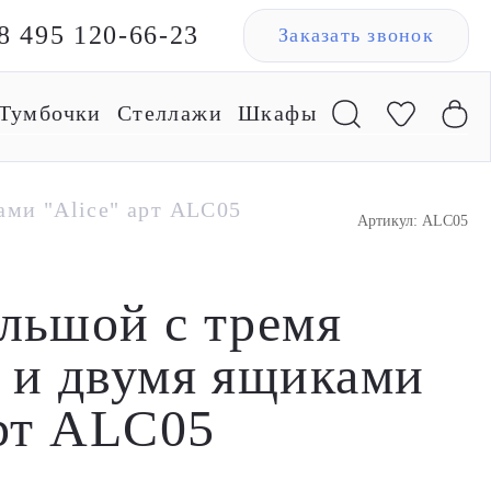
8 495 120-66-23
Заказать звонок
Тумбочки
Стеллажи
Шкафы
ами "Alice" арт ALC05
Артикул: ALC05
льшой с тремя
 и двумя ящиками
арт ALC05