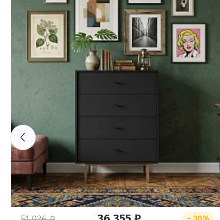
36 355 ₽
51 936 ₽
– 30%