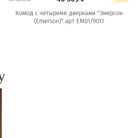
Комод с четыремя дверками "Эмерсон
(Emerson)" арт EM01/9011
Удалить
у