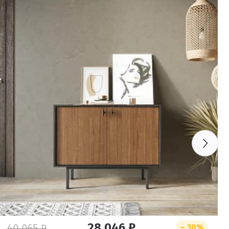
28 046 ₽
40 065 ₽
– 30%