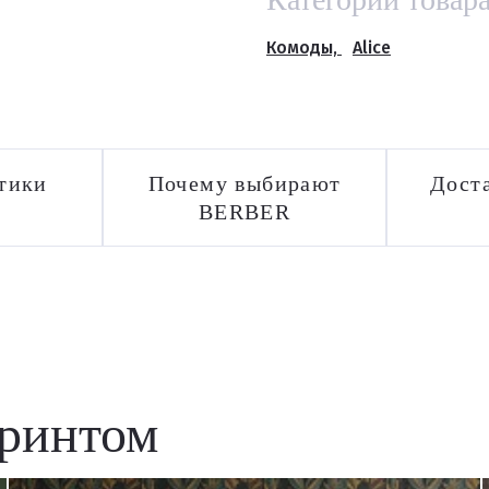
Комоды,
Alice
тики
Почему выбирают
Доста
BERBER
принтом