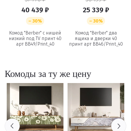
40 439 ₽
25 339 ₽
– 30%
– 30%
Комод "Berber" с нишей
Комод "Berber" два
низкий под TV принт 40
ящика и дверки 40
арт BB49/Print_40
принт арт BB46/Print_40
Комоды за ту же цену