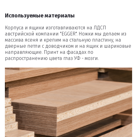
Используемые материалы
Вы точно хотите удалить
товар из корзины?
Корпуса и ящики изготавливаются на ЛДСП
австрийской компании "EGGER". Ножки мы делаем из
массива ясеня и крепим на стальную пластину, на
дверные петли с доводчиком и на ящик и шариковые
Удалить
направляющие. Принт на фасадах по
распространению цвета глаз УФ - мозги.