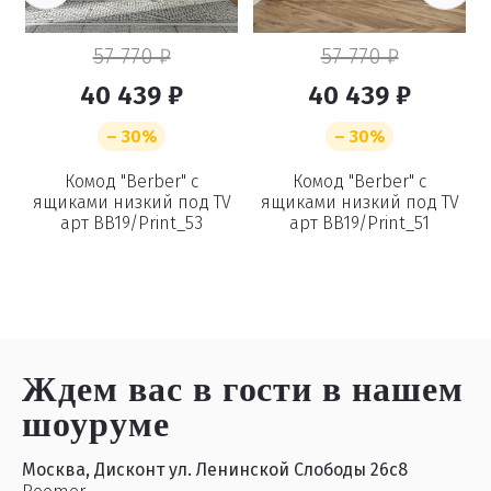
57 770 ₽
57 770 ₽
40 439 ₽
40 439 ₽
– 30%
– 30%
й
Комод "Berber" с
Комод "Berber" с
6
ящиками низкий под TV
ящиками низкий под TV
арт BB19/Print_53
арт BB19/Print_51
Ждем вас в гости
в нашем
шоуруме
Москва, Дисконт ул. Ленинской Слободы 26с8