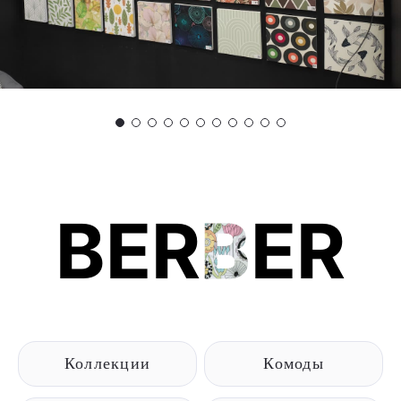
BER
B
ER
Коллекции
Комоды