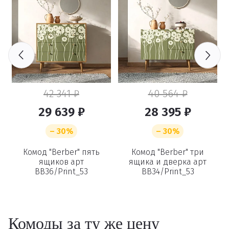
42 341 ₽
40 564 ₽
29 639 ₽
28 395 ₽
– 30%
– 30%
Комод "Berber" пять
Комод "Berber" три
т
ящиков арт
ящика и дверка арт
BB36/Print_53
BB34/Print_53
Комоды за ту же цену