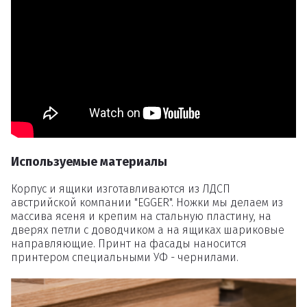
Удаление
Используемые материалы
Корпус и ящики изготавливаются из ЛДСП
товаров
австрийской компании "EGGER". Ножки мы делаем из
массива ясеня и крепим на стальную пластину, на
дверях петли с доводчиком а на ящиках шариковые
направляющие. Принт на фасады наносится
Вы точно хотите удалить
принтером специальными УФ - чернилами.
товар из корзины?