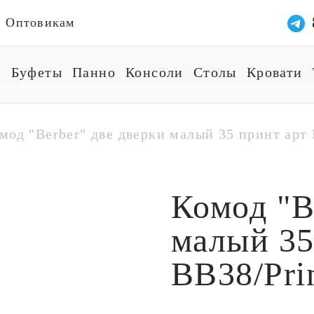
Оптовикам
ы
Буфеты
Панно
Консоли
Столы
Кровати
мод "Berber" две дверки малый 35 принт арт
Комод "B
малый 35
BB38/Pri