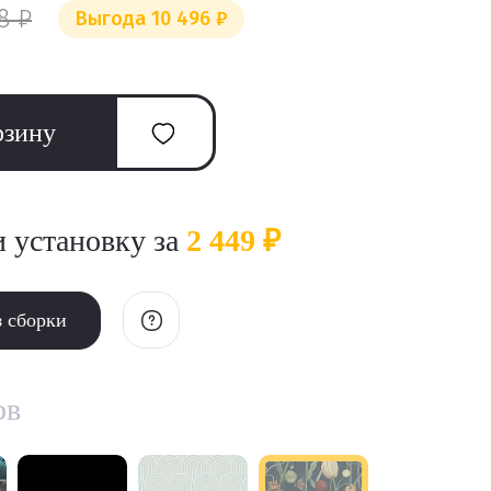
8 ₽
Выгода 10 496 ₽
рзину
и установку за
2 449 ₽
з сборки
ов