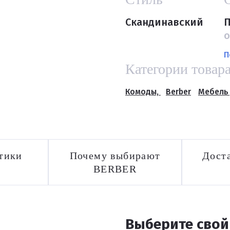
Скандинавский
П
о
П
Категории товар
Комоды,
Berber
Мебель 
тики
Почему выбирают
Доста
BERBER
Выберите свой