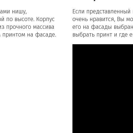
ами нишу,
Если представленный 
й по высоте. Корпус
очень нравится, Вы м
з прочного массива
его на фасады выбран
м принтом на фасаде.
выбрать принт и где е
Удаление товаров
Вы точно хотите удалить товар из корзины?