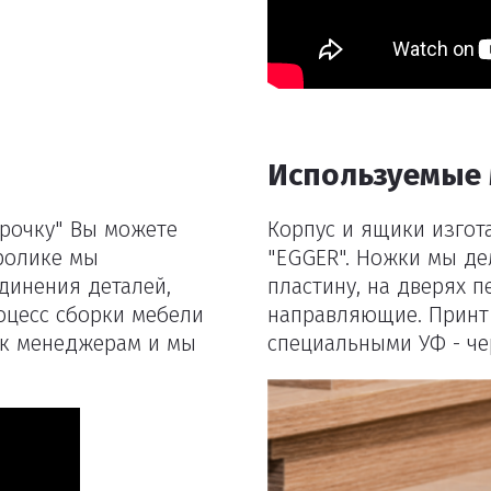
Удалить
Используемые
срочку" Вы можете
Корпус и ящики изгот
оролике мы
"EGGER". Ножки мы де
динения деталей,
пластину, на дверях 
оцесс сборки мебели
направляющие. Принт
ь к менеджерам и мы
специальными УФ - че