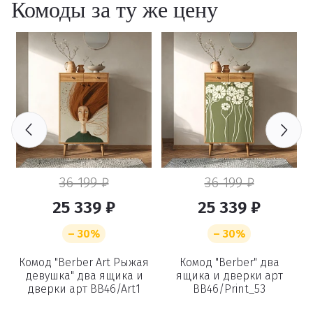
Комоды за ту же цену
36 199 ₽
36 199 ₽
25 339 ₽
25 339 ₽
– 30%
– 30%
Комод "Berber Art Рыжая
Комод "Berber" два
девушка" два ящика и
ящика и дверки арт
8
дверки арт BB46/Art1
BB46/Print_53