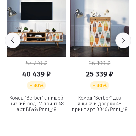
57 770 ₽
36 199 ₽
40 439 ₽
25 339 ₽
– 30%
– 30%
Комод "Berber" с нишей
Комод "Berber" два
низкий под TV принт 48
ящика и дверки 48
арт BB49/Print_48
принт арт BB46/Print_48